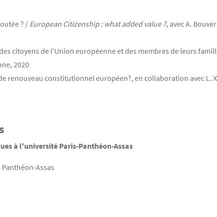
joutée ? /
European Citizenship : what added value ?
, avec A. Bouver
 des citoyens de l’Union européenne et des membres de leurs familles
nne, 2020
 renouveau constitutionnel européen?, en collaboration avec L. Xen
s
ues à l'université Paris-Panthéon-Assas
 II Panthéon-Assas