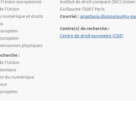
eignées
e l'Union européenne
Institut de droit comparé (IDC) Unive
de l'Union
Guillaume 75007 Paris
u numérique et droits
Courriel :
anastasia.iliopoulou@u-par
ux
Centre(s) de recherche :
 européen
Structure(s) de rattachement
Centre de droit européen (CDE)
 européen
 personnes physiques
cherche :
echerche
de l'Union
amentaux
éen du numérique
ieur
 européen