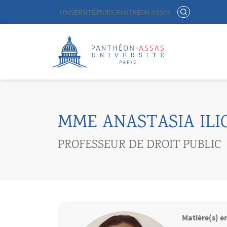
Menu liste site Custom EN
RECHERCHER
UNIVERSITÉ PARIS-PANTHÉON-ASSAS
Logo
Aller au contenu principal
MME ANASTASIA IL
PROFESSEUR DE DROIT PUBLIC
Matière(s) e