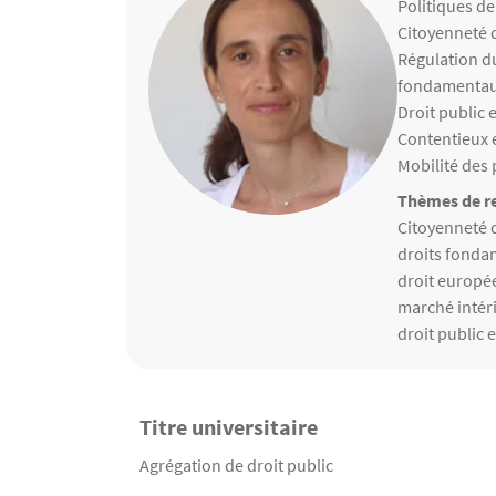
Matières ens
Politiques d
Citoyenneté 
Régulation d
fondamenta
Droit public
Contentieux
Mobilité des
Thèmes de re
Thèmes de r
Citoyenneté 
droits fond
droit europ
marché intér
droit public
Titre universitaire
Contenu
Texte
Agrégation de droit public