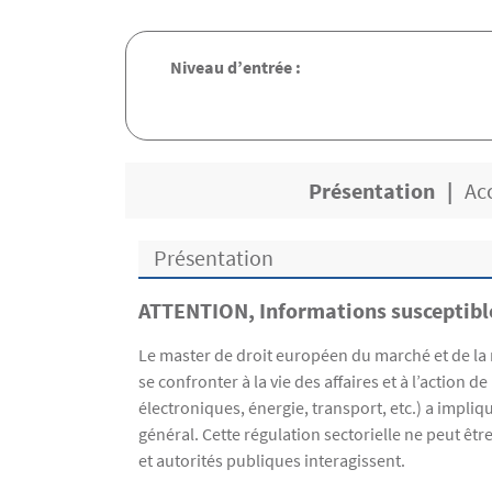
Niveau d’entrée :
Présentation
Ac
Présentation
ATTENTION, Informations susceptible
Présentation
Le master de droit européen du marché et de la 
se confronter à la vie des affaires et à l’actio
électroniques, énergie, transport, etc.) a impli
général. Cette régulation sectorielle ne peut ê
et autorités publiques interagissent.