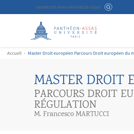
Menu liste site Custom EN
RECHERCHER
UNIVERSITÉ PARIS-PANTHÉON-ASSAS
Logo
Aller au contenu principal
FIL D'ARIANE
Accueil
Master Droit européen Parcours Droit européen du ma
MASTER DROIT 
PARCOURS DROIT EU
RÉGULATION
M. Francesco MARTUCCI