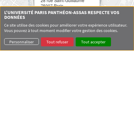
28 rue Saint-Guillaume
75007 Paris
L'UNIVERSITÉ PARIS PANTHÉON-ASSAS RESPECTE VOS
DONNÉES
Ce site utilise des cookies pour améliorer votre expérience utilisateur.
Vous pouvez à tout moment modifier votre gestion des cookies.
Personnaliser
Tout refuser
Tout accepter
Leaflet
|
© OpenStreetMap contributors © CARTO
Menu footer CDE 1
Centre de droit européen
Équipe
Menu footer CDE 2
Master Droit et contentieux de l'Union européenne
Master Droit européen du marché et de la régulation
Menu footer CDE 3
Activités de recherche
Agenda
Documentation
Menu footer CDE 4
Contact