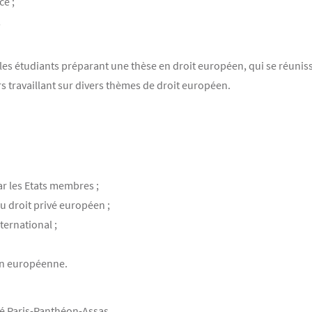
ce ;
;
s les étudiants préparant une thèse en droit européen, qui se réuni
s travaillant sur divers thèmes de droit européen.
r les Etats membres ;
 droit privé européen ;
nternational ;
on européenne.
ité Paris-Panthéon-Assas