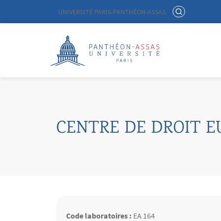
Menu liste site Custom EN
RECHERCHER
UNIVERSITÉ PARIS-PANTHÉON-ASSAS
Logo
Aller au contenu principal
CENTRE DE DROIT E
Code laboratoires :
EA 164