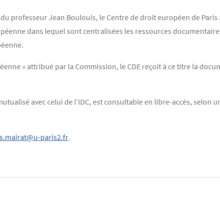
tive du professeur Jean Boulouis, le Centre de droit européen de Par
péenne dans lequel sont centralisées les ressources documentaires
péenne.
nne » attribué par la Commission, le CDE reçoit à ce titre la docume
ualisé avec celui de l’IDC, est consultable en libre-accès, selon u
s.mairat@u-paris2.fr
.