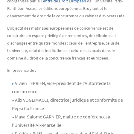
coorganisée par le
Centre de Droit Européen
de l’Université Paris-
Panthéon-Assas, les éditions européennes Bruylant et le
département de droit de la concurrence du cabinet d’avocats Fidal.
L’objectif des matinales européennes de concurrence est de
construire un espace privilégié de rencontres, de réflexions et
d’échanges entre quatre mondes : celui de l’entreprise, celui de
l’université, celui des institutions et celui des avocats dans le
domaine du droit de la concurrence français et européen.
En présence de :
Vivien T
ERRIEN
, vice-président de l’Autoritéde la
concurrence
Alix V
OGLIMACCI
, directrice juridique et conformité de
Pepsi Co France
Maya-Salomé G
ARNIER
, maitre de conférencesà
l’Université Aix-Marseille
Frédéric P
UEL
, avocat associé, cabinet Fidal, Paris