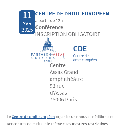
11
CENTRE DE DROIT EUROPÉEN
à partir de 12h
AVR
Conférence
2025
INSCRIPTION OBLIGATOIRE
Centre
Assas Grand
amphithéâtre
92 rue
d'Assas
75006 Paris
Contenu
Texte
Le
Centre de droit européen
organise une nouvelle édition des
Rencontres de midi sur le thème «
Les mesures restrictives