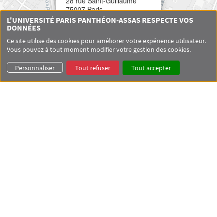
28 rue Saint-Guillaume
75007 Paris
L'UNIVERSITÉ PARIS PANTHÉON-ASSAS RESPECTE VOS
DONNÉES
Ce site utilise des cookies pour améliorer votre expérience utilisateur.
Vous pouvez à tout moment modifier votre gestion des cookies.
Personnaliser
Tout refuser
Tout accepter
Leaflet
|
© OpenStreetMap contributors © CARTO
Menu footer CDE 1
Centre de droit européen
Équipe
Menu footer CDE 2
Master Droit et contentieux de l'Union européenne
Master Droit européen du marché et de la régulation
Menu footer CDE 3
Activités de recherche
Agenda
Documentation
Menu footer CDE 4
Contact