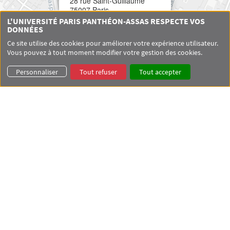
28 rue Saint-Guillaume
75007 Paris
L'UNIVERSITÉ PARIS PANTHÉON-ASSAS RESPECTE VOS
DONNÉES
Ce site utilise des cookies pour améliorer votre expérience utilisateur.
Vous pouvez à tout moment modifier votre gestion des cookies.
Personnaliser
Tout refuser
Tout accepter
Leaflet
|
© OpenStreetMap contributors © CARTO
Menu footer CDE 1
Centre de droit européen
Équipe
Menu footer CDE 2
Master Droit et contentieux de l'Union européenne
Master Droit européen du marché et de la régulation
Menu footer CDE 3
Activités de recherche
Agenda
Documentation
Menu footer CDE 4
Contact