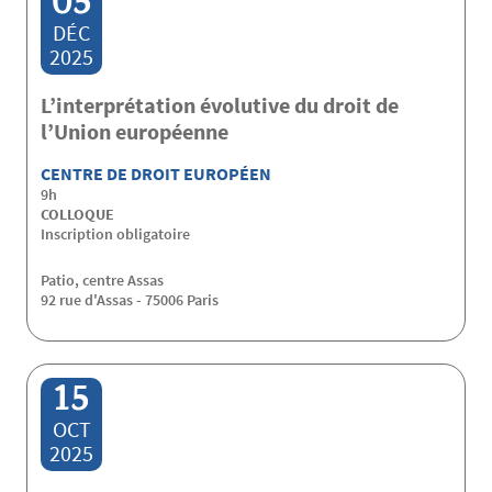
05
DÉC
2025
L’interprétation évolutive du droit de
l’Union européenne
CENTRE DE DROIT EUROPÉEN
9h
COLLOQUE
Inscription obligatoire
Patio, centre Assas
92 rue d'Assas - 75006 Paris
15
OCT
2025