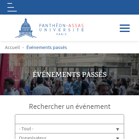
Logo
Aller au contenu principal
FIL D'ARIANE
Accueil
Événements passés
ÉVÉNEMENTS PASSÉS
Rechercher un événement
Titre