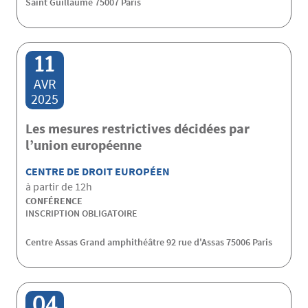
Saint Guillaume 75007 Paris
11
AVR
2025
Les mesures restrictives décidées par
l’union européenne
CENTRE DE DROIT EUROPÉEN
à partir de 12h
CONFÉRENCE
INSCRIPTION OBLIGATOIRE
Centre Assas Grand amphithéâtre 92 rue d'Assas 75006 Paris
04