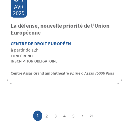
AVR
2025
La défense, nouvelle priorité de l’Union
Européenne
CENTRE DE DROIT EUROPÉEN
à partir de 12h
CONFÉRENCE
INSCRIPTION OBLIGATOIRE
Centre Assas Grand amphithéâtre 92 rue d'Assas 75006 Paris
Pagination
Page
1
Page
Page
Page
Page
2
3
4
5