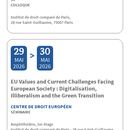
COLLOQUE
Institut de droit comparé de Paris,
28 rue Saint-Guillaume, 75007 Paris
29
30
>
MAI
MAI
2026
2026
EU Values and Current Challenges Facing
European Society : Digitalisation,
Illiberalism and the Green Transition
CENTRE DE DROIT EUROPÉEN
SÉMINAIRE
Amphithéâtre, 1er étage
Institut de droit comparé de Paris - 28 rue Saint-Guillaume,